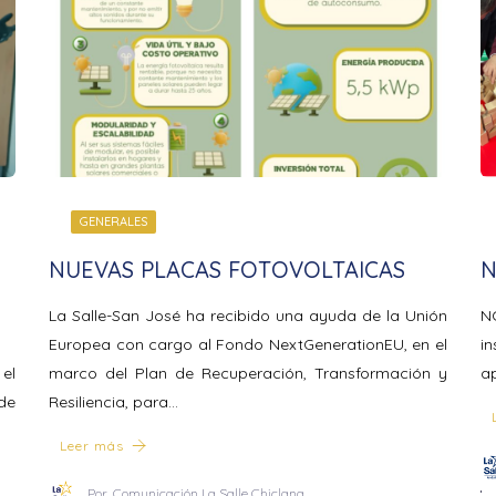
GENERALES
NUEVAS PLACAS FOTOVOLTAICAS
N
La Salle-San José ha recibido una ayuda de la Unión
NC
Europea con cargo al Fondo NextGenerationEU, en el
i
 el
marco del Plan de Recuperación, Transformación y
a
 de
Resiliencia, para…
Leer más
Por
Comunicación La Salle Chiclana