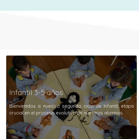
Infantil 3-5 años
GENERALES
Bienvenidos a nuestro segundo ciclo de Infantil, etapa
\»ALMAS
crucial en el proceso evolutivo de nuestros alumnos.
INVENCIBLES\», UNA
APUESTA DE LA SALLE