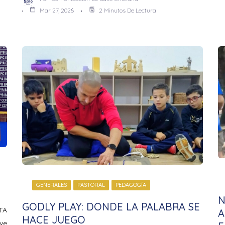
Mar 27, 2026
2 Minutos De Lectura
GENERALES
PASTORAL
PEDAGOGÍA
N
GODLY PLAY: DONDE LA PALABRA SE
TA
A
HACE JUEGO
ve