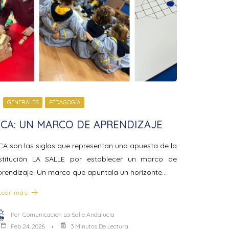
GENERALES
PEDAGOGÍA
CA: UN MARCO DE APRENDIZAJE
A son las siglas que representan una apuesta de la
nstitución LA SALLE por establecer un marco de
prendizaje. Un marco que apuntala un horizonte…
Leer más
Por
Comunicación La Salle Andalucía
Feb 24, 2026
3 Minutos De Lectura