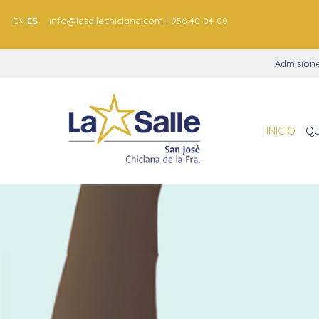
EN
ES
info@lasallechiclana.com | 956 40 04 00
Admision
INICIO
QU