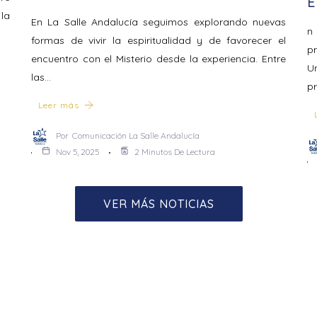
E
la
En La Salle Andalucía seguimos explorando nuevas
n
formas de vivir la espiritualidad y de favorecer el
p
encuentro con el Misterio desde la experiencia. Entre
U
las…
p
Leer más
Por
Comunicación La Salle Andalucía
Nov 5, 2025
2 Minutos De Lectura
VER MÁS NOTICIAS