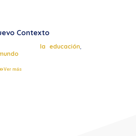
uevo Contexto
de Aprendizaje
ansformando
la educación
,
transformamos
mundo
Ver más