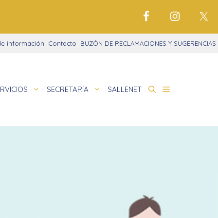
de información
Contacto
BUZÓN DE RECLAMACIONES Y SUGERENCIAS
RVICIOS
SECRETARÍA
SALLENET
cto educativo
de
nigrama
cio justo
amaciones didácticas
tariado