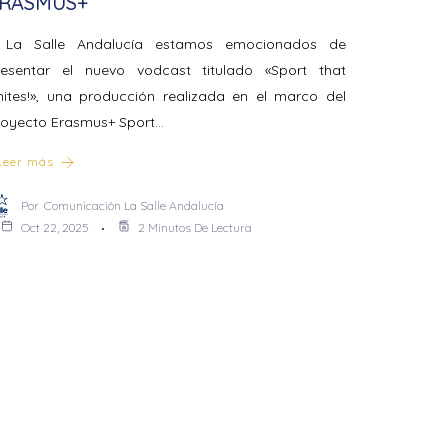
RASMUS+
 La Salle Andalucía estamos emocionados de
resentar el nuevo vodcast titulado «Sport that
nites!», una producción realizada en el marco del
royecto Erasmus+ Sport…
Leer más
Por
Comunicación La Salle Andalucía
Oct 22, 2025
2 Minutos De Lectura