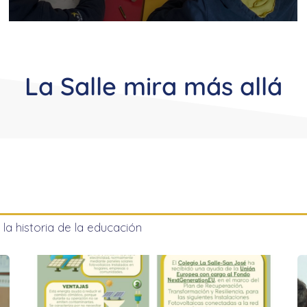
GENERALES
Nuevas placas
fotovoltaicas
La Salle mira más allá
Leer más
B
26
BY
COMUNICACIÓN LA SALLE CHICLANA
MAR 27, 2026
 la historia de la educación