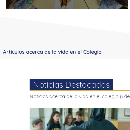
VIRGEN DEL MAR
CONTRA EL ACOSO
ESCOLAR
Leer más
Articulos acerca de la vida en el Colegio
BY
COMUNICACIÓN LA SALLE ANDALUCÍA
MAY 8, 20
Noticias Destacadas
Noticias acerca de la vida en el colegio y de