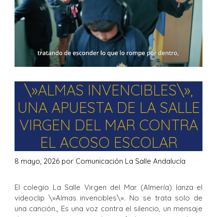
\»ALMAS INVENCIBLES\»,
UNA APUESTA DE LA SALLE
VIRGEN DEL MAR CONTRA
EL ACOSO ESCOLAR
8 mayo, 2026
por
Comunicación La Salle Andalucía
El colegio La Salle Virgen del Mar (Almería) lanza el
videoclip \»Almas invencibles\». No se trata solo de
una canción., Es una voz contra el silencio, un mensaje