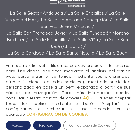
La Salle Sector Andalucía /
La Salle Chocillas /
La Salle
Virgen del Mar /
La Salle Inmaculada Concepción /
La Salle
San Fco. Javier Virlecha /
La Salle San Francisco Javier /
La Salle Fundación Moreno
Bachiller /
La Salle Mirandilla /
La Salle Viña /
La Salle San
José (Chiclana) /
La Salle Córdoba /
La Salle Santa Natalia /
La Salle Buen
Pastor /
La Salle Sagrado Corazón /
La Salle San José
En nuestro sitio web utilizamos cookies propias y de terceros
(Jerez) /
La Salle El Carmen (Melilla) /
para finalidades analíticas mediante el análisis del tráfico
La Salle Buen Consejo /
La Salle El Carmen (San Fernando) /
web, personalizar el contenido mediante sus preferencias,
La Salle San Francisco /
La Salle Felipe Benito /
La Salle La
ofrecer funciones de redes sociales y mostrarle publicidad
Purísima
personalizada en base a un perfil elaborado a partir de sus
hábitos de navegación. Para más información puedes
consultar nuestra política de cookies
AQUÍ.
Puedes aceptar
Todos los derechos reservados. Diseñado y desarrollado
todas las cookies mediante el botón “Aceptar” o
por el equipo T.I.C. del Sector Andalucía © 2024 La Salle San
configurarlas o rechazar su uso clicando en el
José (Chiclana).
apartado
CONFIGURACIÓN DE COOKIES.
Aceptar
Rechazar
Configuración de Cookies
Aviso legal
|
Política de privacidad
|
Política de cookies