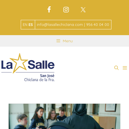
EN
ES
info@lasallechiclana.com | 956 40 04 00
Menu