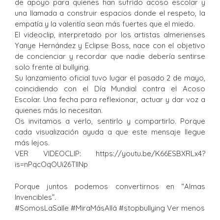
de apoyo para quienes han sufrido acoso escolar y
una llamada a construir espacios donde el respeto, la
empatía y la valentía sean más fuertes que el miedo.
El videoclip, interpretado por los artistas almerienses
Yanye Hernández y Eclipse Boss, nace con el objetivo
de concienciar y recordar que nadie debería sentirse
solo frente al bullying.
Su lanzamiento oficial tuvo lugar el pasado 2 de mayo,
coincidiendo con el Día Mundial contra el Acoso
Escolar. Una fecha para reflexionar, actuar y dar voz a
quienes más lo necesitan.
Os invitamos a verlo, sentirlo y compartirlo. Porque
cada visualización ayuda a que este mensaje llegue
más lejos.
VER VIDEOCLIP: https://youtu.be/K66ESBXRLx4?
is=nPqcOqOUi26TIlNp
Porque juntos podemos convertirnos en “Almas
Invencibles”.
#SomosLaSalle #MiraMásAllá #stopbullying Ver menos