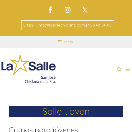
EN
ES
info@lasallechiclana.com | 956 40 04 00
Menu
Salle Joven
Grupos para jóvenes