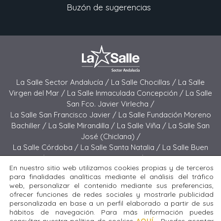
Buzón de sugerencias
La Salle Sector Andalucía /
La Salle Chocillas /
La Salle
Virgen del Mar /
La Salle Inmaculada Concepción /
La Salle
San Fco. Javier Virlecha /
La Salle San Francisco Javier /
La Salle Fundación Moreno
Bachiller /
La Salle Mirandilla /
La Salle Viña /
La Salle San
José (Chiclana) /
La Salle Córdoba /
La Salle Santa Natalia /
La Salle Buen
Pastor /
La Salle Sagrado Corazón /
La Salle San José
En nuestro sitio web utilizamos cookies propias y de terceros
(Jerez) /
La Salle El Carmen (Melilla) /
para finalidades analíticas mediante el análisis del tráfico
La Salle Buen Consejo /
La Salle El Carmen (San Fernando) /
web, personalizar el contenido mediante sus preferencias,
La Salle San Francisco /
La Salle Felipe Benito /
La Salle La
ofrecer funciones de redes sociales y mostrarle publicidad
Purísima
personalizada en base a un perfil elaborado a partir de sus
hábitos de navegación. Para más información puedes