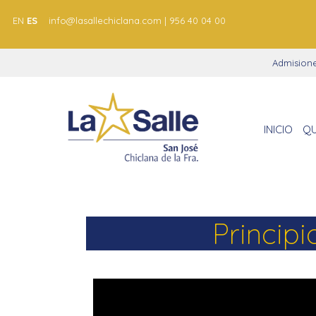
EN
ES
info@lasallechiclana.com | 956 40 04 00
Admision
INICIO
QU
Princip