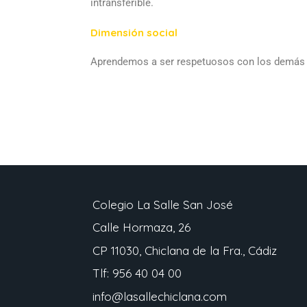
intransferible.
Dimensión social
Aprendemos a ser respetuosos con los demás y 
Colegio La Salle San José
Calle Hormaza, 26
CP 11030, Chiclana de la Fra., Cádiz
Tlf: 956 40 04 00
info@lasallechiclana.com