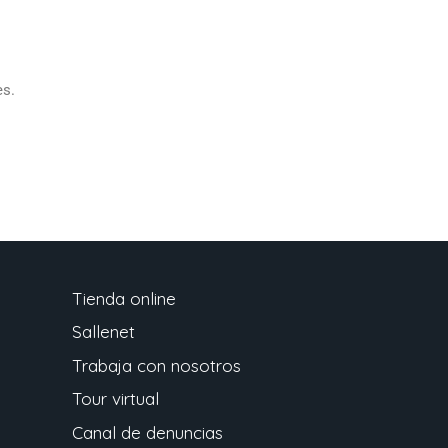
es.
Tienda online
Sallenet
Trabaja con nosotros
Tour virtual
Canal de denuncias