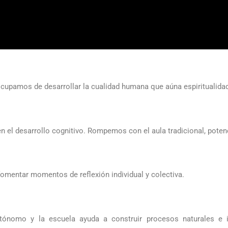
Vocación lasaliana
eocupamos de desarrollar la cualidad humana que aúna espiritualidad
 el desarrollo cognitivo. Rompemos con el aula tradicional, potenci
omentar momentos de reflexión individual y colectiva.
tónomo y la escuela ayuda a construir procesos naturales e i