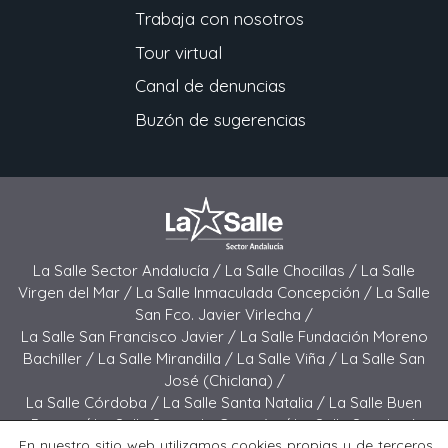
Trabaja con nosotros
Tour virtual
Canal de denuncias
Buzón de sugerencias
La Salle Sector Andalucía /
La Salle Chocillas /
La Salle
Virgen del Mar /
La Salle Inmaculada Concepción /
La Salle
San Fco. Javier Virlecha /
La Salle San Francisco Javier /
La Salle Fundación Moreno
Bachiller /
La Salle Mirandilla /
La Salle Viña /
La Salle San
José (Chiclana) /
La Salle Córdoba /
La Salle Santa Natalia /
La Salle Buen
Pastor /
La Salle Sagrado Corazón /
La Salle San José
En nuestro sitio web utilizamos cookies propias y de terceros
(Jerez) /
La Salle El Carmen (Melilla) /