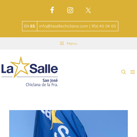
EN
ES
info@lasallechiclana.com | 956 40 04 00
Menu